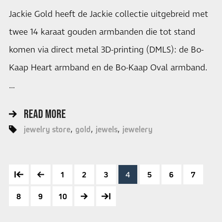
Jackie Gold heeft de Jackie collectie uitgebreid met
twee 14 karaat gouden armbanden die tot stand
komen via direct metal 3D-printing (DMLS): de Bo-
Kaap Heart armband en de Bo-Kaap Oval armband.
…
READ MORE
jewelry store
gold
jewels
jewelery
1
2
3
4
5
6
7
8
9
10