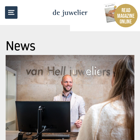
READ
de juwelier
MAGAZINE
ONLINE
News