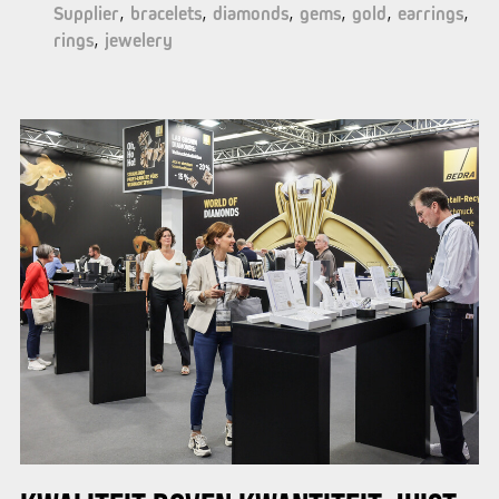
Supplier
bracelets
diamonds
gems
gold
earrings
rings
jewelery