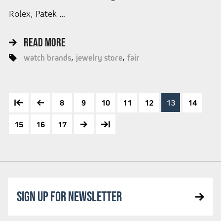
Rolex, Patek …
READ MORE
watch brands
jewelry store
fair
8
9
10
11
12
13
14
15
16
17
SIGN UP FOR NEWSLETTER