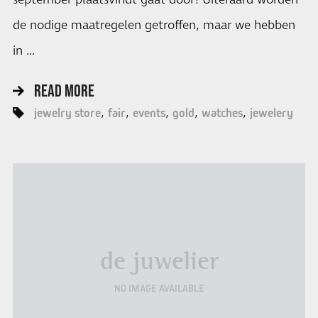
de nodige maatregelen getroffen, maar we hebben
in …
READ MORE
jewelry store
fair
events
gold
watches
jewelery
de juwelier
NO IMAGE AVAILABLE