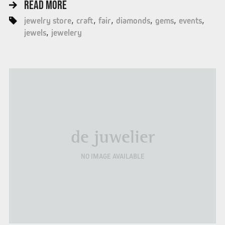
READ MORE
jewelry store
craft
fair
diamonds
gems
events
jewels
jewelery
de juwelier
NO IMAGE AVAILABLE