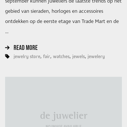
september kunnen juweliers de laatste trends op het
gebied van sieraden, horloges en accessoires
ontdekken op de eerste etage van Trade Mart en de
…
READ MORE
jewelry store
fair
watches
jewels
jewelery
de juwelier
NO IMAGE AVAILABLE