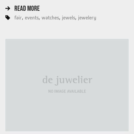
READ MORE
fair
events
watches
jewels
jewelery
de juwelier
NO IMAGE AVAILABLE