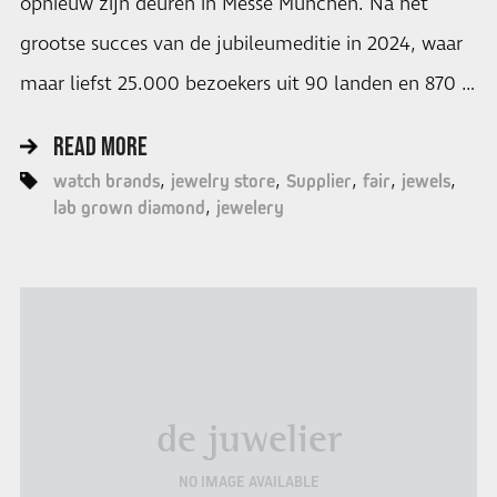
opnieuw zijn deuren in Messe München. Na het
grootse succes van de jubileumeditie in 2024, waar
maar liefst 25.000 bezoekers uit 90 landen en 870 …
READ MORE
watch brands
jewelry store
Supplier
fair
jewels
lab grown diamond
jewelery
de juwelier
NO IMAGE AVAILABLE