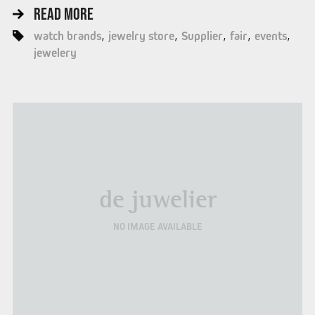
READ MORE
watch brands
jewelry store
Supplier
fair
events
jewelery
de juwelier
NO IMAGE AVAILABLE