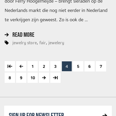
door Ferry Hoogerheijde – brengt sieraden op de
Nederlands markt die nog niet eerder in Nederland
te verkrijgen zijn geweest. Zo is ook de …
READ MORE
jewelry store
fair
jewelery
1
2
3
4
5
6
7
8
9
10
SIGN UP FOR NEWSLETTER