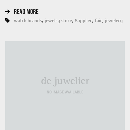
READ MORE
watch brands
jewelry store
Supplier
fair
jewelery
de juwelier
NO IMAGE AVAILABLE