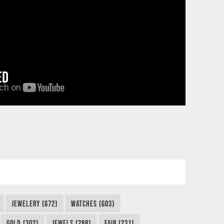
ED
JEWELERY (672)
WATCHES (603)
GOLD (302)
JEWELS (288)
FAIR (231)