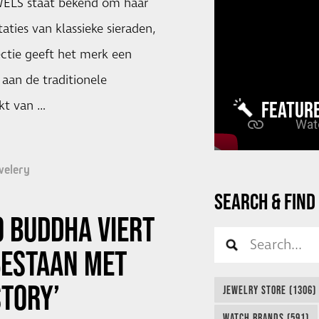
ELS staat bekend om haar
taties van klassieke sieraden,
ctie geeft het merk een
aan de traditionele
FEATUR
kt van …
welery
SEARCH & FIND
 BUDDHA VIERT
BESTAAN MET
STORY’
JEWELRY STORE (1306)
WATCH BRANDS (591)