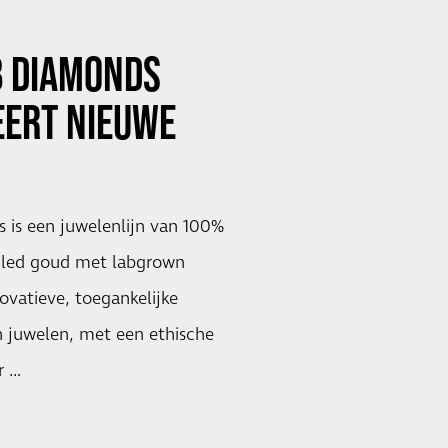
B DIAMONDS
EERT NIEUWE
 is een juwelenlijn van 100%
ycled goud met labgrown
ovatieve, toegankelijke
n juwelen, met een ethische
r …