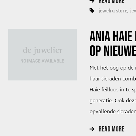
READ MORE
jewelry store
je
ANIA HAIE 
OP NIEUWE
de juwelier
NO IMAGE AVAILABLE
Met het oog op de
haar sieraden comb
Haie feilloos in te
generatie. Ook dez
opvallende sieraden
READ MORE