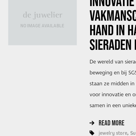
INNOVATIE
VAKMANSC
de juwelier
HAND IN H
NO IMAGE AVAILABLE
SIERADEN 
De wereld van siera
beweging en bij SG
staan ze midden in
voor innovatie en
samen in een uniek
READ MORE
jewelry store
Su