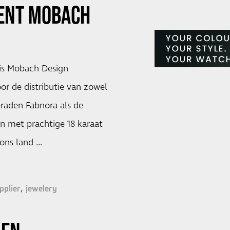
ENT MOBACH
 is Mobach Design
or de distributie van zowel
ieraden Fabnora als de
rn met prachtige 18 karaat
 ons land …
pplier
jewelery