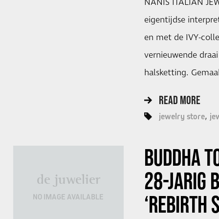
NANIS ITALIAN JEW
eigentijdse interpre
en met de IVY-colle
vernieuwende draai 
halsketting. Gemaa
READ MORE
jewelry store
je
BUDDHA TO
28-JARIG 
de juwelier
‘REBIRTH 
NO IMAGE AVAILABLE