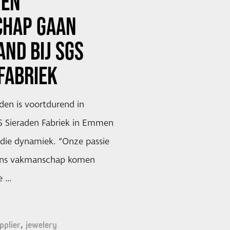
 EN
HAP GAAN
AND BIJ SGS
FABRIEK
den is voortdurend in
S Sieraden Fabriek in Emmen
 die dynamiek. “Onze passie
 ons vakmanschap komen
e …
pplier
jewelery