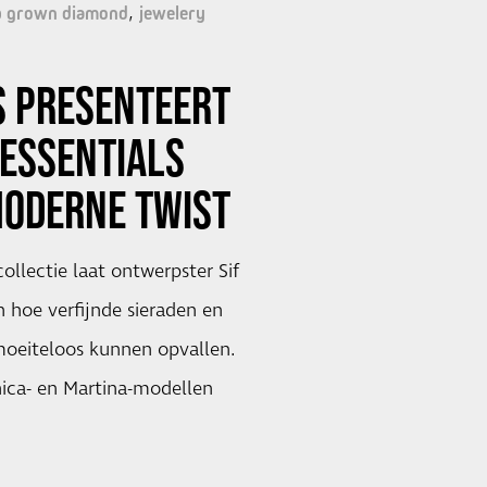
b grown diamond
jewelery
S PRESENTEERT
ESSENTIALS
MODERNE TWIST
ollectie laat ontwerpster Sif
 hoe verfijnde sieraden en
 moeiteloos kunnen opvallen.
ica- en Martina-modellen