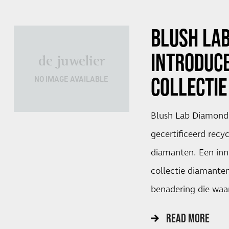
BLUSH LA
INTRODUC
de juwelier
COLLECTIE
NO IMAGE AVAILABLE
Blush Lab Diamonds
gecertificeerd rec
diamanten. Een inn
collectie diamante
benadering die waa
READ MORE