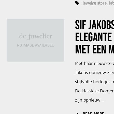
jewelry store
la
SIF JAKOB
ELEGANTE 
de juwelier
MET EEN 
NO IMAGE AVAILABLE
Met haar nieuwste c
Jakobs opnieuw zien
stijlvolle horloges
De klassieke Domen
zijn opnieuw …