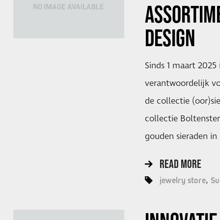
ASSORTIM
NO IMAGE AVAILABLE
DESIGN
Sinds 1 maart 2025
verantwoordelijk vo
de collectie (oor)s
collectie Boltenste
gouden sieraden in
READ MORE
jewelry store
Su