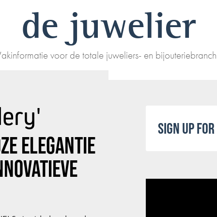
de juwelier
akinformatie voor de totale juweliers- en bijouteriebranc
lery'
SIGN UP FO
OZE ELEGANTIE
NNOVATIEVE