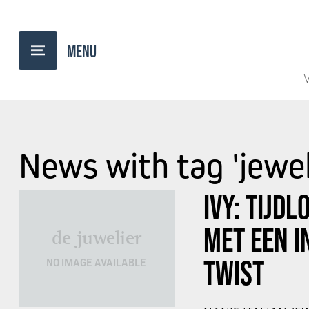
V
News with tag 'jewe
IVY: TIJDL
MET EEN I
de juwelier
TWIST
NO IMAGE AVAILABLE