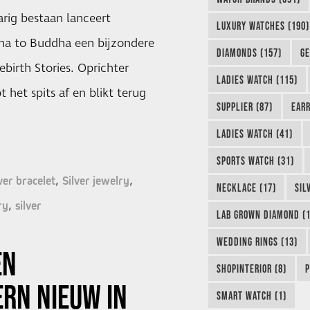
arig bestaan lanceert
LUXURY WATCHES (190)
ha to Buddha een bijzondere
DIAMONDS (157)
GE
ebirth Stories. Oprichter
LADIES WATCH (115)
 het spits af en blikt terug
SUPPLIER (87)
EARR
LADIES WATCH (41)
SPORTS WATCH (31)
lver bracelet
Silver jewelry
NECKLACE (17)
SIL
ry
silver
LAB GROWN DIAMOND (1
WEDDING RINGS (13)
EN
SHOPINTERIOR (8)
P
RN NIEUW IN
SMART WATCH (1)