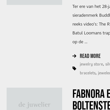
Ter ere van het 28-j
sieradenmerk Budd
reeks video’s: The R
Batul Loomans trapt
op de …
READ MORE
jewelry store
si
bracelets
jewele
FABNORA 
BOLTENSTE
de juwelier