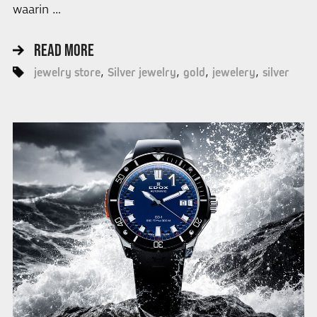
waarin …
READ MORE
jewelry store
Silver jewelry
gold
jewelery
silver