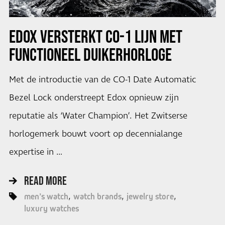
EDOX VERSTERKT CO-1 LIJN MET
FUNCTIONEEL DUIKERHORLOGE
Met de introductie van de CO-1 Date Automatic
Bezel Lock onderstreept Edox opnieuw zijn
reputatie als ‘Water Champion’. Het Zwitserse
horlogemerk bouwt voort op decennialange
expertise in …
READ MORE
men’s watch
watch brands
jewelry store
luxury watches