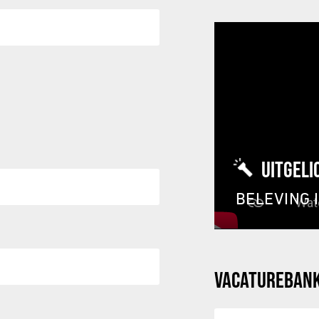
UITGELI
BELEVING 
VACATUREBAN