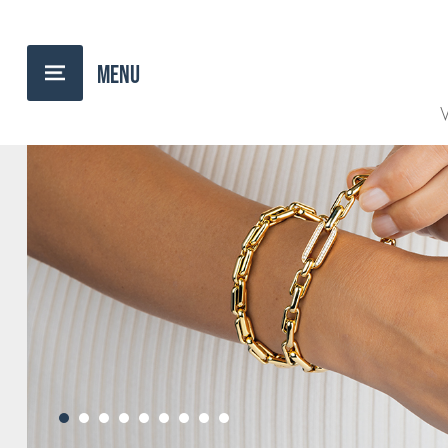
V
•
•
•
•
•
•
•
•
•