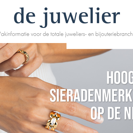
de juwelier
akinformatie voor de totale juweliers- en bijouteriebranc
HOOG
SIERADENMERK 
OP DE 