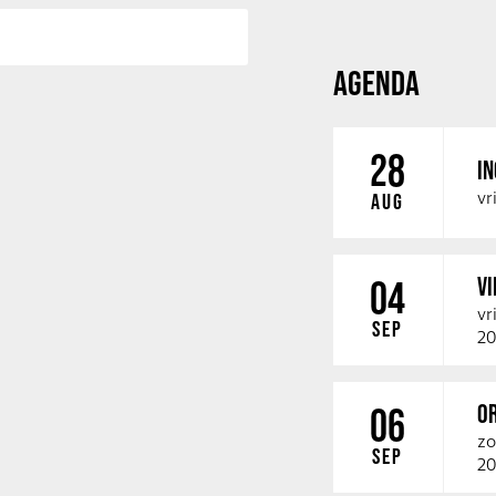
AGENDA
28
IN
vr
AUG
V
04
vr
SEP
20
O
06
zo
SEP
20