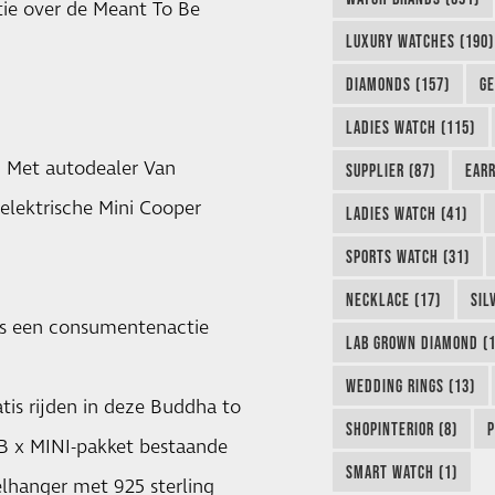
ie over de Meant To Be
LUXURY WATCHES (190)
DIAMONDS (157)
GE
n
LADIES WATCH (115)
. Met autodealer Van
SUPPLIER (87)
EARR
elektrische Mini Cooper
LADIES WATCH (41)
SPORTS WATCH (31)
NECKLACE (17)
SIL
is een consumentenactie
LAB GROWN DIAMOND (1
WEDDING RINGS (13)
tis rijden in deze Buddha to
SHOPINTERIOR (8)
P
B x MINI-pakket bestaande
SMART WATCH (1)
elhanger met 925 sterling