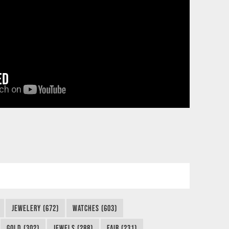
ED
JEWELERY (672)
WATCHES (603)
GOLD (302)
JEWELS (288)
FAIR (231)