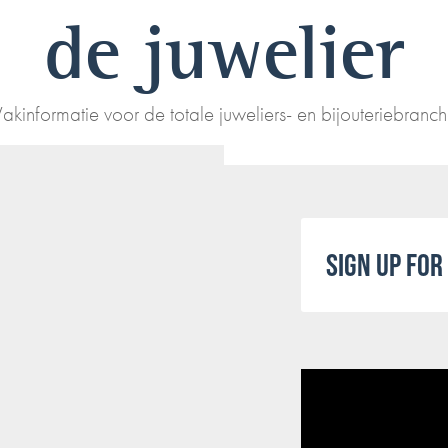
de juwelier
akinformatie voor de totale juweliers- en bijouteriebranc
SIGN UP FO