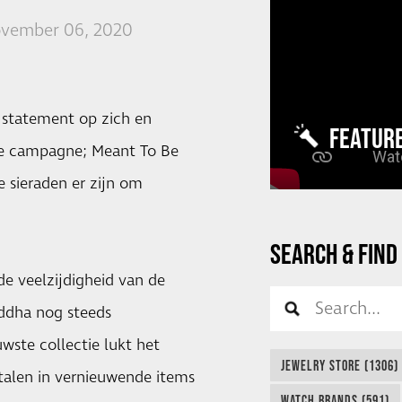
ovember 06, 2020
 statement op zich en
FEATUR
ste campagne; Meant To Be
 sieraden er zijn om
SEARCH & FIND
 veelzijdigheid van de
uddha nog steeds
wste collectie lukt het
JEWELRY STORE (1306)
talen in vernieuwende items
WATCH BRANDS (591)