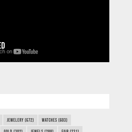
ED
JEWELERY (672)
WATCHES (603)
GOLD (302)
JEWELS (288)
FAIR (231)