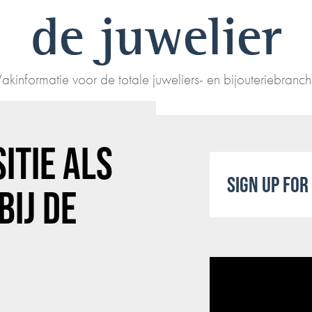
de juwelier
akinformatie voor de totale juweliers- en bijouteriebranc
ITIE ALS
SIGN UP FO
IJ DE