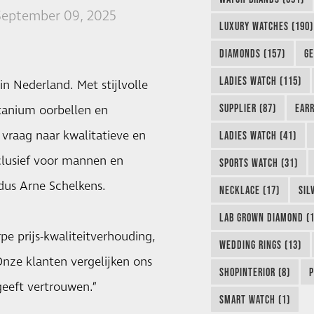
September 09, 2025
LUXURY WATCHES (190)
DIAMONDS (157)
GE
LADIES WATCH (115)
n Nederland. Met stijlvolle
SUPPLIER (87)
EARR
itanium oorbellen en
vraag naar kwalitatieve en
LADIES WATCH (41)
lusief voor mannen en
SPORTS WATCH (31)
dus Arne Schelkens.
NECKLACE (17)
SIL
LAB GROWN DIAMOND (1
pe prijs-kwaliteitverhouding,
WEDDING RINGS (13)
Onze klanten vergelijken ons
SHOPINTERIOR (8)
P
geeft vertrouwen.”
SMART WATCH (1)