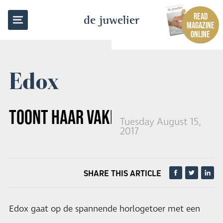
BACK TO OVERVIEW
READ
de juwelier
MAGAZINE
ONLINE
Edox
TOONT HAAR VAKMANSCHAP
Tuesday August 15,
2017
SHARE THIS ARTICLE
Edox gaat op de spannende horlogetoer met een