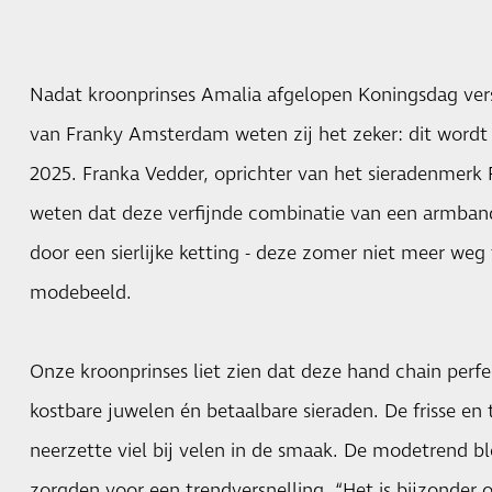
Nadat kroonprinses Amalia afgelopen Koningsdag ve
van Franky Amsterdam weten zij het zeker: dit wordt
2025. Franka Vedder, oprichter van het sieradenmerk
weten dat deze verfijnde combinatie van een armband
door een sierlijke ketting - deze zomer niet meer weg 
modebeeld.
Onze kroonprinses liet zien dat deze hand chain perf
kostbare juwelen én betaalbare sieraden. De frisse en to
neerzette viel bij velen in de smaak. De modetrend b
zorgden voor een trendversnelling. “Het is bijzonder 