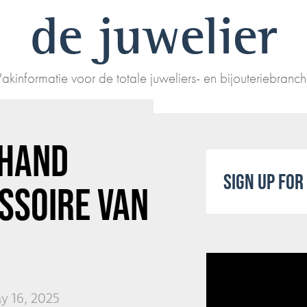
de juwelier
akinformatie voor de totale juweliers- en bijouteriebranc
 HAND
SIGN UP FO
SSOIRE VAN
y 16, 2025