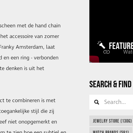
rscheen met de hand chain
 het accessoire van zomer
FEATUR
 Franky Amsterdam, laat
 en een ring - verbonden
te denken is uit het
SEARCH & FIND
ect te combineren is met
egankelijke stijl die zij
JEWELRY STORE (1306)
leef niet onopgemerkt en
om te zien hoe een subtiel en
WATCH BRANDS (591)