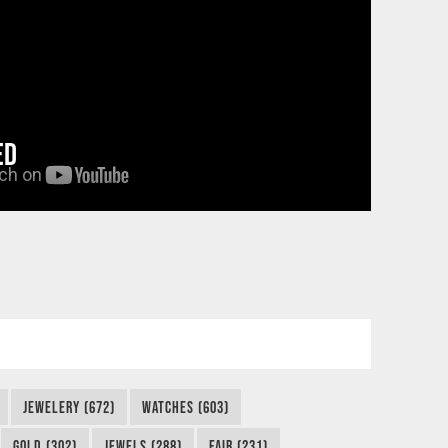
ED
JEWELERY (672)
WATCHES (603)
GOLD (302)
JEWELS (288)
FAIR (231)