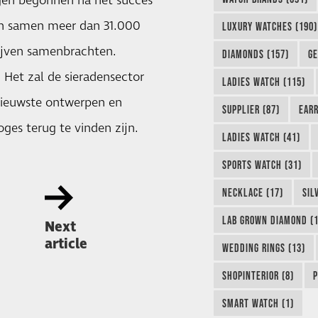
ngen begonnen na het succes
zen samen meer dan 31.000
LUXURY WATCHES (190)
ijven samenbrachten.
DIAMONDS (157)
GE
. Het zal de sieradensector
LADIES WATCH (115)
ieuwste ontwerpen en
SUPPLIER (87)
EARR
oges terug te vinden zijn.
LADIES WATCH (41)
SPORTS WATCH (31)
NECKLACE (17)
SIL
LAB GROWN DIAMOND (1
Next
article
WEDDING RINGS (13)
SHOPINTERIOR (8)
P
SMART WATCH (1)