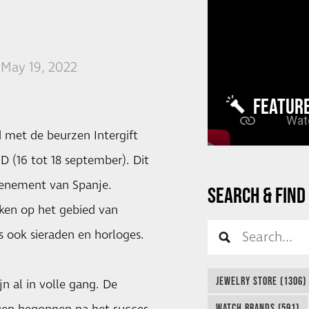
 May 19, 2022
FEATUR
d met de beurzen Intergift
D (16 tot 18 september). Dit
venement van Spanje.
SEARCH & FIND
ken op het gebied van
s ook sieraden en horloges.
JEWELRY STORE (1306)
n al in volle gang. De
WATCH BRANDS (591)