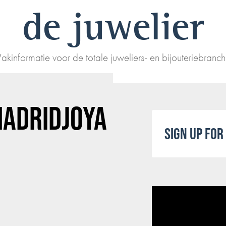
de juwelier
akinformatie voor de totale juweliers- en bijouteriebranc
 MADRIDJOYA
SIGN UP FO