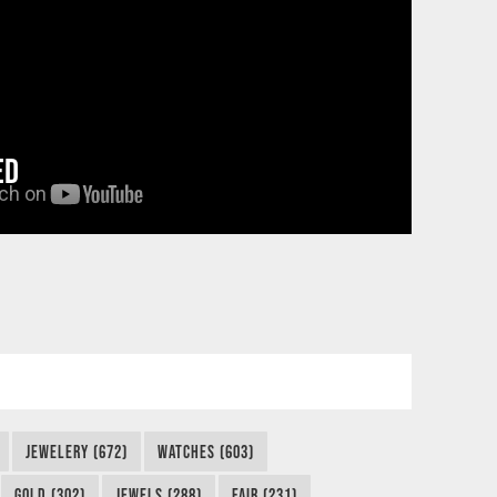
ED
JEWELERY (672)
WATCHES (603)
GOLD (302)
JEWELS (288)
FAIR (231)