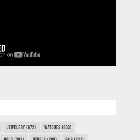
ED
JEWELERY (672)
WATCHES (603)
GOLD (302)
JEWELS (288)
FAIR (231)