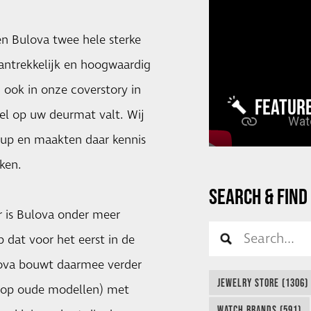
en Bulova twee hele sterke
antrekkelijk en hoogwaardig
 ook in onze coverstory in
FEATUR
eel op uw deurmat valt. Wij
oup en maakten daar kennis
ken.
SEARCH & FIND
ar is Bulova onder meer
 dat voor het eerst in de
lova bouwt daarmee verder
JEWELRY STORE (1306)
d op oude modellen) met
WATCH BRANDS (591)