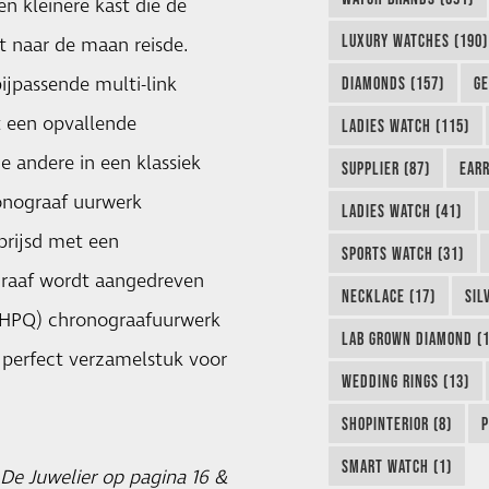
n kleinere kast die de
LUXURY WATCHES (190)
at naar de maan reisde.
ijpassende multi-link
DIAMONDS (157)
GE
t een opvallende
LADIES WATCH (115)
e andere in een klassiek
SUPPLIER (87)
EARR
ronograaf uurwerk
LADIES WATCH (41)
prijsd met een
SPORTS WATCH (31)
ograaf wordt aangedreven
NECKLACE (17)
SIL
(HPQ) chronograafuurwerk
LAB GROWN DIAMOND (1
 perfect verzamelstuk voor
WEDDING RINGS (13)
SHOPINTERIOR (8)
P
SMART WATCH (1)
 De Juwelier op pagina 16 &