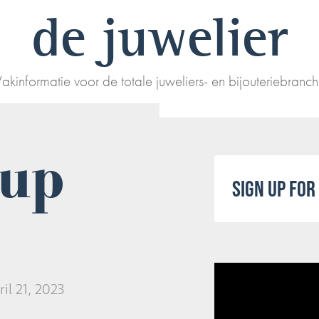
de juwelier
akinformatie voor de totale juweliers- en bijouteriebranc
oup
SIGN UP FO
ril 21, 2023