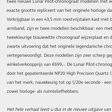
twee nieuwe Lunar Pilot-chronograaf modellen met ee
exacte grootte repliceert van het originele horloge d
Verkrijgbaar in een 43,5 mm roestvrijstalen kast met b
armband, zijn er twee modellen beschikbaar: een me
tweekleurige blauwwitte chronograaf wijzerplaat en d
zwarte uitvoering dat het originele legendarische ch
vertegenwoordigt. Deze modellen zijn zeer scherp ge
winkelverkoopprijs van €699,-. De Lunar Pilot-chron
door het gepatenteerde NP20 High Precision Quartz 
van het merk, nauwkeurig tot op 1/20e seconde - een
zowel horloge- als ruimteliefhebbers.
Het hele verhaal leest u dus in de nieuwe uitgave van