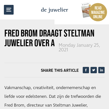
BACK TO OVERVIEW
READ
de juwelier
MAGAZINE
ONLINE
FRED BROM DRAAGT STELTMAN
JUWELIER OVER AAN ZOONS
Monday January 25,
2021
SHARE THIS ARTICLE
Vakmanschap, creativiteit, ondernemerschap en
liefde voor edelstenen. Dat zijn de trefwoorden die
Fred Brom, directeur van Steltman Juwelier,