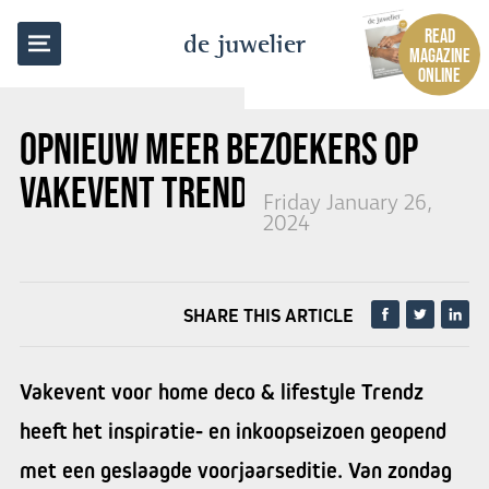
BACK TO OVERVIEW
READ
de juwelier
MAGAZINE
ONLINE
OPNIEUW MEER BEZOEKERS OP
VAKEVENT
TRENDZ
Friday January 26,
2024
SHARE THIS ARTICLE
Vakevent voor home deco & lifestyle Trendz
heeft het inspiratie- en inkoopseizoen geopend
met een geslaagde voorjaarseditie. Van zondag