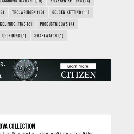
LABGROWN DIAMANT (15)
ZILVEREN KETTING (14)
13)
TROUWRINGEN (13)
GOUDEN KETTING (11)
KELINRICHTING (8)
PRODUCTNIEUWS (4)
OPLEIDING (1)
SMARTWATCH (1)
OVA COLLECTION
ijdag 28 augustus
-
zondag 30 augustus 2026