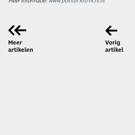
Meer informatie:
www.pointer.kro-ncrv.nl
Meer
Vorig
artikelen
artikel