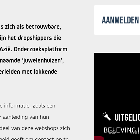
AANMELDEN 
s zich als betrouwbare,
ijn het dropshippers die
 Azië. Onderzoeksplatform
enaamde ‘juwelenhuizen’,
verleiden met lokkende
 informatie, zoals een
UITGELI
 aanleiding van hun
deel van deze webshops zich
BELEVING 
heid geeft om contact op te