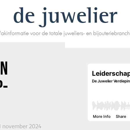
de juwelier
akinformatie voor de totale juweliers- en bijouteriebranc
IN
P-
01 november 2024