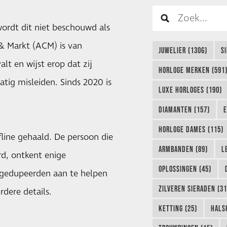
wordt dit niet beschouwd als
 & Markt (ACM) is van
JUWELIER (1306)
S
lt en wijst erop dat zij
HORLOGE MERKEN (591
tig misleiden. Sinds 2020 is
LUXE HORLOGES (190)
DIAMANTEN (157)
E
HORLOGE DAMES (115)
fline gehaald. De persoon die
ARMBANDEN (89)
L
rd, ontkent enige
OPLOSSINGEN (45)
dt gedupeerden aan te helpen
ZILVEREN SIERADEN (31
rdere details.
KETTING (25)
HALS