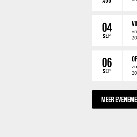
AUG
V
04
vr
SEP
20
O
06
zo
SEP
20
MEER EVENEM