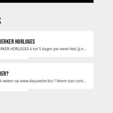
K
ERKER HORLOGES
VERKOOPMEDEWERKER HORLOGES 4 tot 5 dagen per week Heb jij een passie voor …
IER?
Uw vacature voor 4 weken op www.dejuwelier.biz ? Neem dan contact op met …