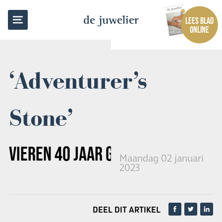
TERUG NAAR OVERZICHT
de juwelier
LEES BLAD
ONLINE
‘Adventurer’s
Stone’
VIEREN 40 JAAR G-SHOCK
Maandag 02 januari
2023
DEEL DIT ARTIKEL