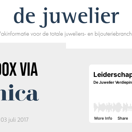
de juwelier
akinformatie voor de totale juweliers- en bijouteriebranc
DOX
VIA
nica
3 juli 2017