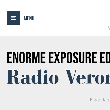
TERUG NAAR OVERZICHT
V
ENORME EXPOSURE
E
Radio Vero
Maandag 0