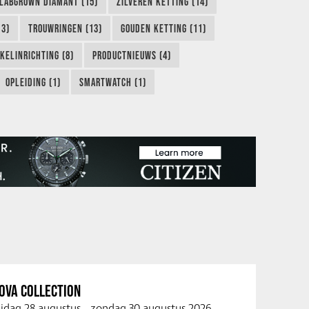
LABGROWN DIAMANT (15)
ZILVEREN KETTING (14)
13)
TROUWRINGEN (13)
GOUDEN KETTING (11)
KELINRICHTING (8)
PRODUCTNIEUWS (4)
OPLEIDING (1)
SMARTWATCH (1)
OVA COLLECTION
ijdag 28 augustus
-
zondag 30 augustus 2026