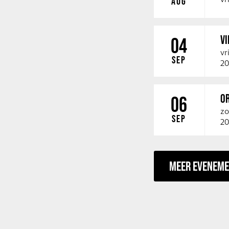
AUG
V
04
vr
SEP
20
O
06
zo
SEP
20
MEER EVENEM