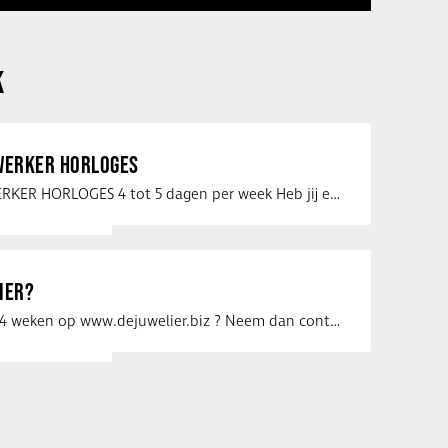
K
ERKER HORLOGES
VERKOOPMEDEWERKER HORLOGES 4 tot 5 dagen per week Heb jij een passie voor …
IER?
Uw vacature voor 4 weken op www.dejuwelier.biz ? Neem dan contact op met …