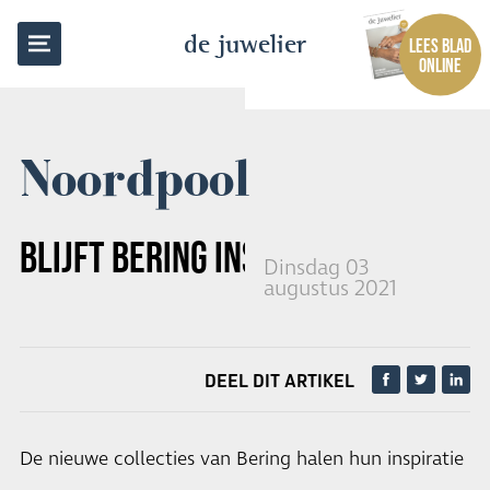
TERUG NAAR OVERZICHT
de juwelier
LEES BLAD
ONLINE
Noordpool
BLIJFT BERING INSPIREREN
Dinsdag 03
augustus 2021
DEEL DIT ARTIKEL
De nieuwe collecties van Bering halen hun inspiratie