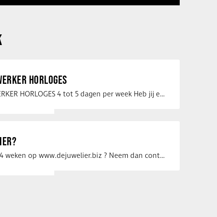
K
ERKER HORLOGES
VERKOOPMEDEWERKER HORLOGES 4 tot 5 dagen per week Heb jij een passie voor …
IER?
Uw vacature voor 4 weken op www.dejuwelier.biz ? Neem dan contact op met …