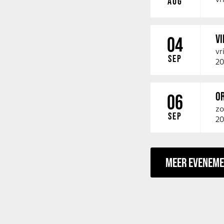
AUG
V
04
vr
SEP
20
O
06
zo
SEP
20
MEER EVENEM