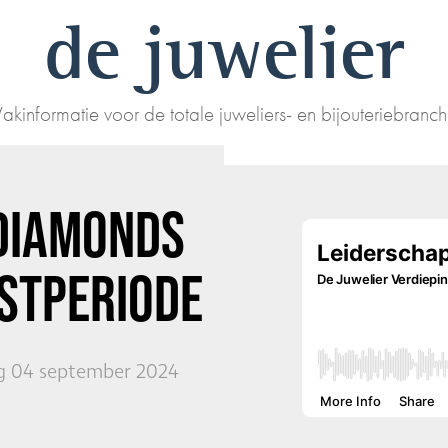
de juwelier
akinformatie voor de totale juweliers- en bijouteriebranc
DIAMONDS
ESTPERIODE
 04 september 2024