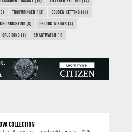
LABGROWN DIAMANT (15)
ZILVEREN KETTING (14)
13)
TROUWRINGEN (13)
GOUDEN KETTING (11)
KELINRICHTING (8)
PRODUCTNIEUWS (4)
OPLEIDING (1)
SMARTWATCH (1)
OVA COLLECTION
ijdag 28 augustus
-
zondag 30 augustus 2026