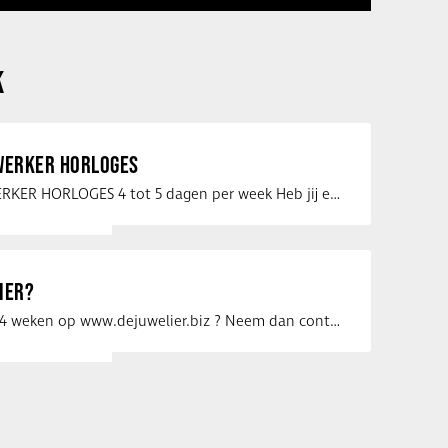
K
ERKER HORLOGES
VERKOOPMEDEWERKER HORLOGES 4 tot 5 dagen per week Heb jij een passie voor …
IER?
Uw vacature voor 4 weken op www.dejuwelier.biz ? Neem dan contact op met …