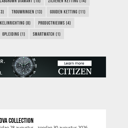
LABGROWN DIAMANT (15)
ZILVEREN KETTING (14)
13)
TROUWRINGEN (13)
GOUDEN KETTING (11)
KELINRICHTING (8)
PRODUCTNIEUWS (4)
OPLEIDING (1)
SMARTWATCH (1)
OVA COLLECTION
ijdag 28 augustus
-
zondag 30 augustus 2026