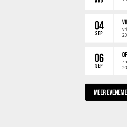
AUG
V
04
vr
SEP
20
O
06
zo
SEP
20
MEER EVENEM