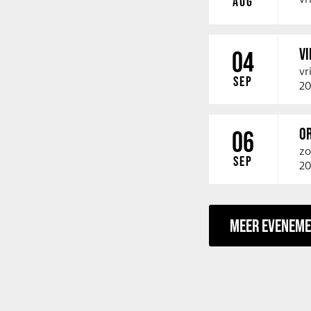
AUG
V
04
vr
SEP
20
O
06
zo
SEP
20
MEER EVENEM