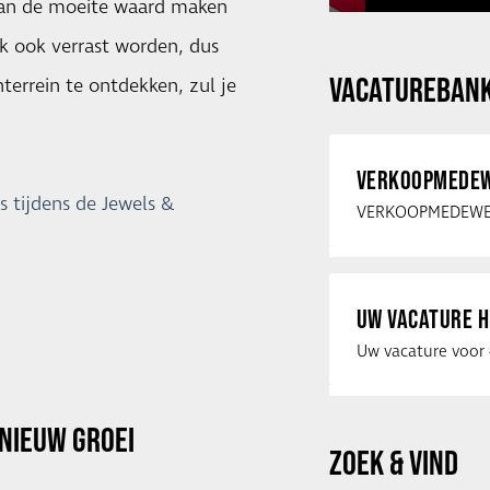
dan de moeite waard maken
jk ook verrast worden, dus
VACATUREBAN
errein te ontdekken, zul je
VERKOOPMEDEW
s tijdens de Jewels &
UW VACATURE H
NIEUW GROEI
ZOEK & VIND