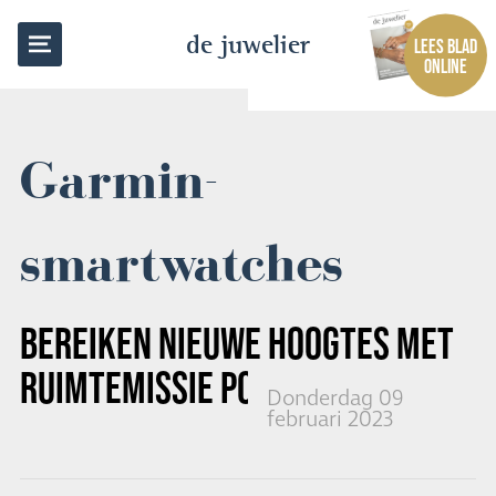
TERUG NAAR OVERZICHT
de juwelier
LEES BLAD
ONLINE
Garmin-
smartwatches
BEREIKEN NIEUWE HOOGTES MET
RUIMTEMISSIE POLARIS DAWN
Donderdag 09
februari 2023