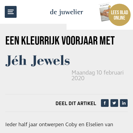
TERUG NAAR OVERZICHT
de juwelier
LEES BLAD
ONLINE
EEN KLEURRIJK VOORJAAR MET
Jéh Jewels
Maandag 10 februari
2020
DEEL DIT ARTIKEL
Ieder half jaar ontwerpen Coby en Elselien van