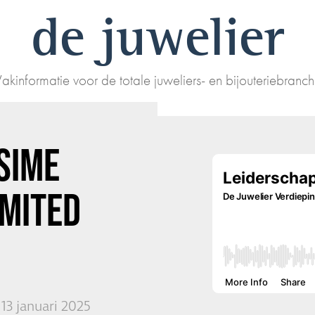
de juwelier
akinformatie voor de totale juweliers- en bijouteriebranc
SIME
IMITED
13 januari 2025