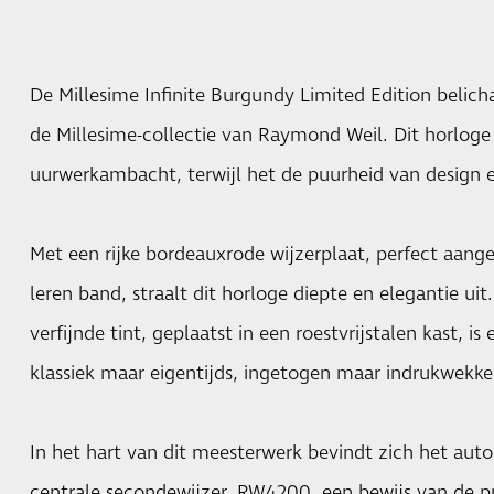
De Millesime Infinite Burgundy Limited Edition belic
de Millesime-collectie van Raymond Weil. Dit horloge e
uurwerkambacht, terwijl het de puurheid van design 
Met een rijke bordeauxrode wijzerplaat, perfect aang
leren band, straalt dit horloge diepte en elegantie ui
verfijnde tint, geplaatst in een roestvrijstalen kast, i
klassiek maar eigentijds, ingetogen maar indrukwekke
In het hart van dit meesterwerk bevindt zich het au
centrale secondewijzer, RW4200, een bewijs van de pr