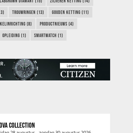
LABGROWN DIAMANT (15)
ZILVEREN KETTING (14)
13)
TROUWRINGEN (13)
GOUDEN KETTING (11)
KELINRICHTING (8)
PRODUCTNIEUWS (4)
OPLEIDING (1)
SMARTWATCH (1)
OVA COLLECTION
ijdag 28 augustus
-
zondag 30 augustus 2026