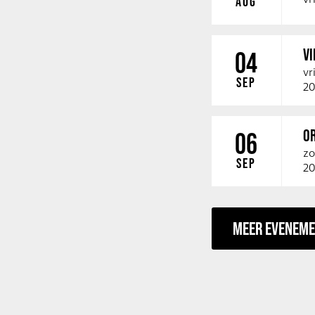
AUG
V
04
vr
SEP
20
O
06
zo
SEP
20
MEER EVENEM