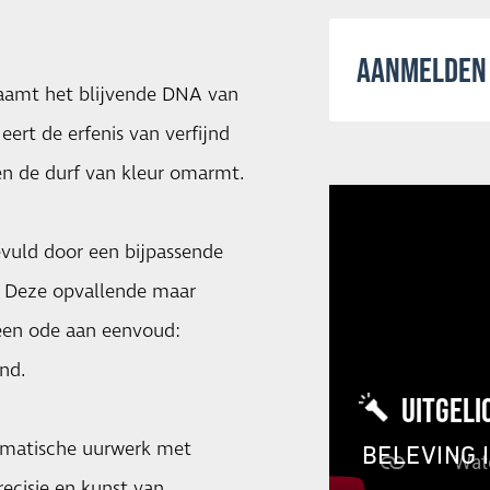
AANMELDEN 
haamt het blijvende DNA van
ert de erfenis van verfijnd
en de durf van kleur omarmt.
evuld door een bijpassende
t. Deze opvallende maar
s een ode aan eenvoud:
nd.
UITGELI
tomatische uurwerk met
BELEVING 
ecisie en kunst van