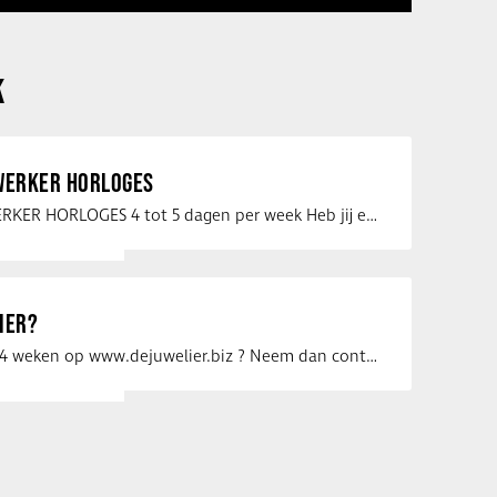
K
ERKER HORLOGES
VERKOOPMEDEWERKER HORLOGES 4 tot 5 dagen per week Heb jij een passie voor …
IER?
Uw vacature voor 4 weken op www.dejuwelier.biz ? Neem dan contact op met …