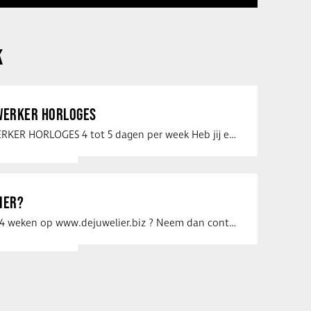
K
ERKER HORLOGES
VERKOOPMEDEWERKER HORLOGES 4 tot 5 dagen per week Heb jij een passie voor …
IER?
Uw vacature voor 4 weken op www.dejuwelier.biz ? Neem dan contact op met …