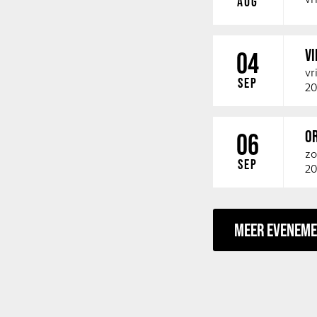
AUG
V
04
vr
SEP
20
O
06
zo
SEP
20
MEER EVENEM