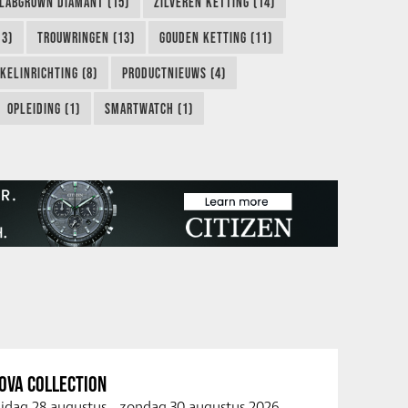
LABGROWN DIAMANT (15)
ZILVEREN KETTING (14)
13)
TROUWRINGEN (13)
GOUDEN KETTING (11)
KELINRICHTING (8)
PRODUCTNIEUWS (4)
OPLEIDING (1)
SMARTWATCH (1)
OVA COLLECTION
ijdag 28 augustus
-
zondag 30 augustus 2026