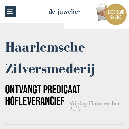
TERUG NAAR OVERZICHT
de juwelier
LEES BLAD
ONLINE
Haarlemsche
Zilversmederij
ONTVANGT PREDICAAT
HOFLEVERANCIER
Vrijdag 15 november
2019