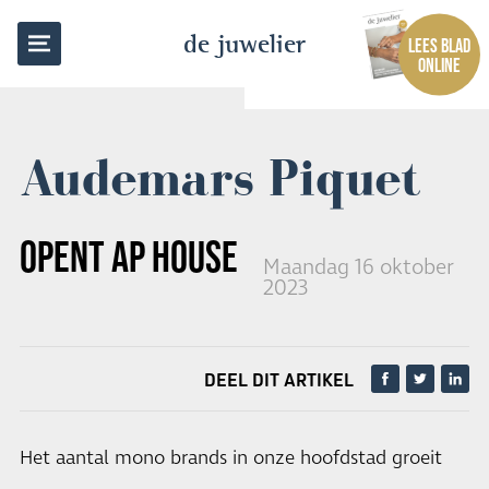
TERUG NAAR OVERZICHT
de juwelier
LEES BLAD
ONLINE
Audemars Piquet
OPENT AP HOUSE IN AMSTERDAM
Maandag 16 oktober
2023
DEEL DIT ARTIKEL
Het aantal mono brands in onze hoofdstad groeit