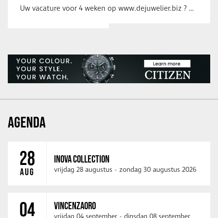
Uw vacature voor 4 weken op www.dejuwelier.biz ? Neem dan contact op met …
AGENDA
28
INOVA COLLECTION
vrijdag 28 augustus
-
zondag 30 augustus 2026
AUG
04
VINCENZAORO
vrijdag 04 september
-
dinsdag 08 september