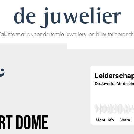
de juwelier
akinformatie voor de totale juweliers- en bijouteriebranc
&
RT DOME