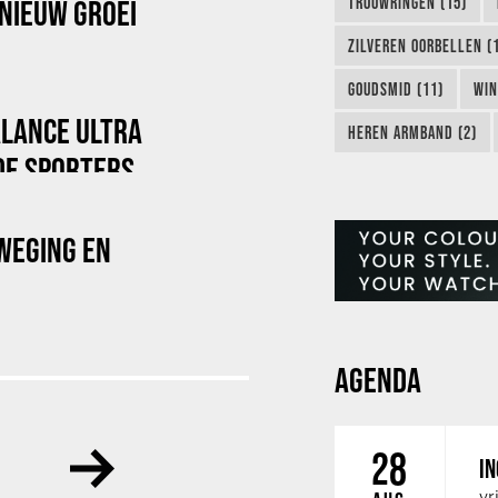
TROUWRINGEN (15)
NIEUW GROEI
ZILVEREN OORBELLEN (
GOUDSMID (11)
WIN
ALANCE ULTRA
HEREN ARMBAND (2)
DE SPORTERS
WEGING EN
AGENDA
28
IN
vr