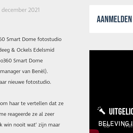
7 december 2021
AANMELDEN 
360 Smart Dome fotostudio
rdeeg & Ockels Edelsmid
ldio360 Smart Dome
tmanager van Benèl).
aar nieuwe fotostudio.
m haar te vertellen dat ze
UITGELI
me reageerde ze al zeer
BELEVING 
ik win nooit wat’ zijn maar