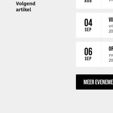
AUG
Volgend
artikel
V
04
vr
SEP
20
O
06
zo
SEP
20
MEER EVENEM