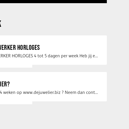
K
ERKER HORLOGES
VERKOOPMEDEWERKER HORLOGES 4 tot 5 dagen per week Heb jij een passie voor …
IER?
Uw vacature voor 4 weken op www.dejuwelier.biz ? Neem dan contact op met …