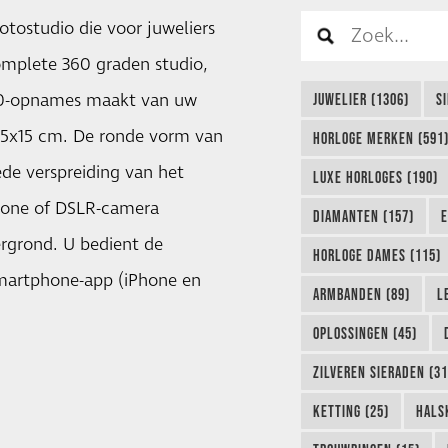
tostudio die voor juweliers
omplete 360 graden studio,
60-opnames maakt van uw
JUWELIER (1306)
S
15x15 cm. De ronde vorm van
HORLOGE MERKEN (591
ede verspreiding van het
LUXE HORLOGES (190)
hone of DSLR-camera
DIAMANTEN (157)
E
rgrond. U bedient de
HORLOGE DAMES (115)
smartphone-app (iPhone en
ARMBANDEN (89)
L
OPLOSSINGEN (45)
ZILVEREN SIERADEN (31
KETTING (25)
HALS