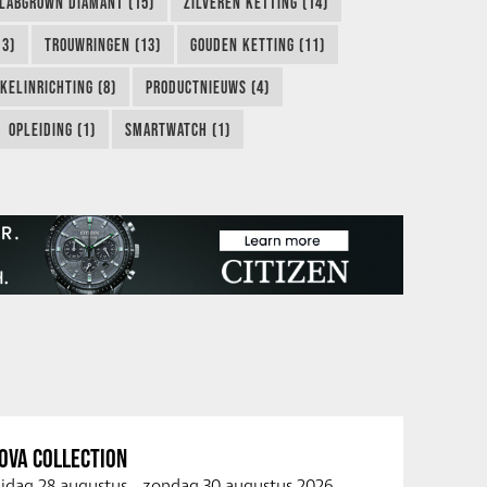
LABGROWN DIAMANT (15)
ZILVEREN KETTING (14)
13)
TROUWRINGEN (13)
GOUDEN KETTING (11)
KELINRICHTING (8)
PRODUCTNIEUWS (4)
OPLEIDING (1)
SMARTWATCH (1)
OVA COLLECTION
ijdag 28 augustus
-
zondag 30 augustus 2026