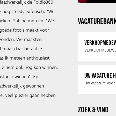
daadwerkelijk de Foldio360
nog steeds euforisch. “We
VACATUREBAN
 bekent Sabine meteen. “We
 goede foto’s maakt voor
gevonden. We maakten
VERKOOPMEDEW
 maar daar betaal je
 was ik meteen enthousiast
t je hem ook nog kon winnen.
UW VACATURE H
studio winnen”. En
aadwerkelijk gewonnen
eel veel plezier gaan hebben
ZOEK & VIND