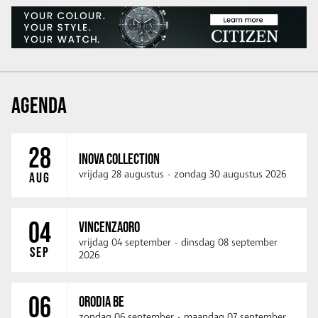
AGENDA
28
INOVA COLLECTION
vrijdag 28 augustus
-
zondag 30 augustus 2026
AUG
04
VINCENZAORO
vrijdag 04 september
-
dinsdag 08 september
SEP
2026
06
ORODIA BE
zondag 06 september
-
maandag 07 september