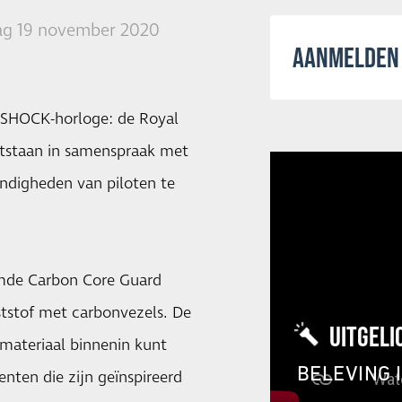
g 19 november 2020
AANMELDEN 
-SHOCK-horloge: de Royal
ntstaan in samenspraak met
andigheden van piloten te
amde Carbon Core Guard
nststof met carbonvezels. De
UITGELI
nmateriaal binnenin kunt
BELEVING 
nten die zijn geïnspireerd