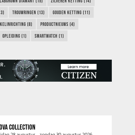
LABGROWN DIAMANT (15)
ZILVEREN KETTING (14)
13)
TROUWRINGEN (13)
GOUDEN KETTING (11)
KELINRICHTING (8)
PRODUCTNIEUWS (4)
OPLEIDING (1)
SMARTWATCH (1)
OVA COLLECTION
ijdag 28 augustus
-
zondag 30 augustus 2026