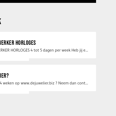
K
ERKER HORLOGES
VERKOOPMEDEWERKER HORLOGES 4 tot 5 dagen per week Heb jij een passie voor …
IER?
Uw vacature voor 4 weken op www.dejuwelier.biz ? Neem dan contact op met …