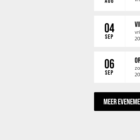
AUG
V
04
vr
SEP
20
O
06
zo
SEP
20
MEER EVENEM