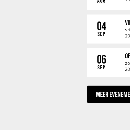
AUG
V
04
vr
SEP
20
O
06
zo
SEP
20
MEER EVENEM