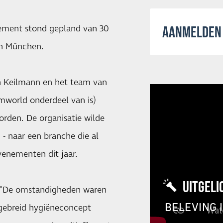
ement stond gepland van 30
AANMELDEN 
an München.
ph Keilmann en het team van
world onderdeel van is)
rden. De organisatie wilde
- naar een branche die al
venementen dit jaar.
UITGELI
n. "De omstandigheden waren
BELEVING 
ebreid hygiëneconcept