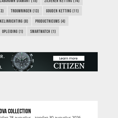
LABGROWN DIAMANT (15)
ZILVEREN KETTING (14)
13)
TROUWRINGEN (13)
GOUDEN KETTING (11)
KELINRICHTING (8)
PRODUCTNIEUWS (4)
OPLEIDING (1)
SMARTWATCH (1)
OVA COLLECTION
ijdag 28 augustus
-
zondag 30 augustus 2026