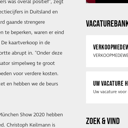
s was overal positief", zegt
ctiecijfers in Duitsland en
VACATUREBAN
rd gaande strengere
n te beperken, waren er eind
 De kaartverkoop in de
VERKOOPMEDEW
ortte abrupt in. "Onder deze
isator simpelweg te groot
eden voor verdere kosten.
UW VACATURE H
zet en hebben we de beurs
de München Show 2020 hebben
ZOEK & VIND
ed. Christoph Keilmann is