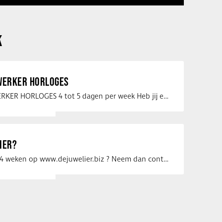
K
ERKER HORLOGES
VERKOOPMEDEWERKER HORLOGES 4 tot 5 dagen per week Heb jij een passie voor …
IER?
Uw vacature voor 4 weken op www.dejuwelier.biz ? Neem dan contact op met …