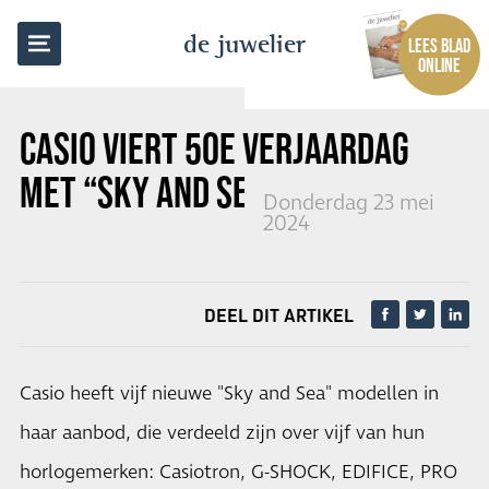
TERUG NAAR OVERZICHT
de juwelier
LEES BLAD
ONLINE
CASIO VIERT 50E VERJAARDAG
MET “SKY AND SEA” CONCEPT
Donderdag 23 mei
2024
DEEL DIT ARTIKEL
Casio heeft vijf nieuwe "Sky and Sea" modellen in
haar aanbod, die verdeeld zijn over vijf van hun
horlogemerken: Casiotron, G-SHOCK, EDIFICE, PRO