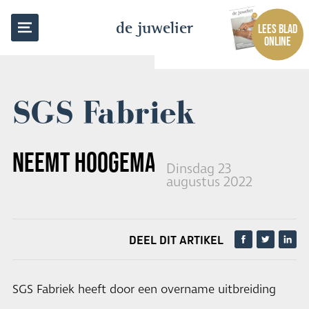
TERUG NAAR OVERZICHT
de juwelier
LEES BLAD
ONLINE
SGS Fabriek
NEEMT HOOGEMAN OVER
Dinsdag 23
augustus 2022
DEEL DIT ARTIKEL
SGS Fabriek heeft door een overname uitbreiding