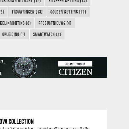
LABGROWN DIAMANT (15)
ZILVEREN KETTING (14)
13)
TROUWRINGEN (13)
GOUDEN KETTING (11)
KELINRICHTING (8)
PRODUCTNIEUWS (4)
OPLEIDING (1)
SMARTWATCH (1)
OVA COLLECTION
ijdag 28 augustus
-
zondag 30 augustus 2026