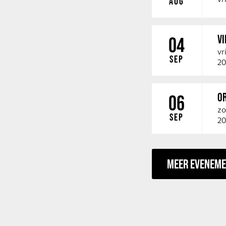
AUG
V
04
vr
SEP
20
O
06
zo
SEP
20
MEER EVENEM