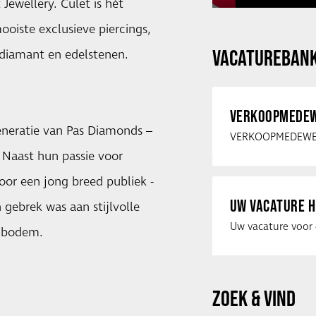
Jewellery. Culet is hèt
oiste exclusieve piercings,
VACATUREBAN
e diamant en edelstenen.
VERKOOPMEDEW
generatie van Pas Diamonds –
 Naast hun passie voor
oor een jong breed publiek -
UW VACATURE H
gebrek was aan stijlvolle
e bodem.
ZOEK & VIND