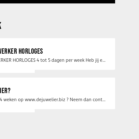
K
ERKER HORLOGES
VERKOOPMEDEWERKER HORLOGES 4 tot 5 dagen per week Heb jij een passie voor …
IER?
Uw vacature voor 4 weken op www.dejuwelier.biz ? Neem dan contact op met …