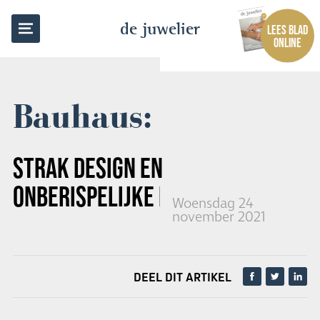
TERUG NAAR OVERZICHT
de juwelier
LEES BLAD
ONLINE
Bauhaus:
STRAK DESIGN EN
ONBERISPELIJKE KWALITEIT
Woensdag 24
november 2021
DEEL DIT ARTIKEL