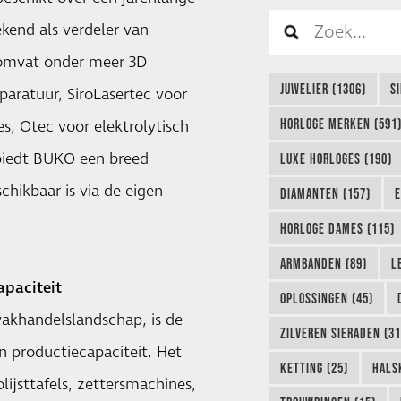
ekend als verdeler van
 omvat onder meer 3D
JUWELIER (1306)
S
aratuur, SiroLasertec voor
HORLOGE MERKEN (591
s, Otec voor elektrolytisch
 biedt BUKO een breed
LUXE HORLOGES (190)
chikbaar is via de eigen
DIAMANTEN (157)
E
HORLOGE DAMES (115)
ARMBANDEN (89)
L
apaciteit
OPLOSSINGEN (45)
akhandelslandschap, is de
ZILVEREN SIERADEN (31
n productiecapaciteit. Het
KETTING (25)
HALS
lijsttafels, zettersmachines,