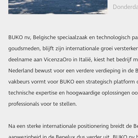
Donderda
BUKO nv, Belgische speciaalzaak en technologisch par
goudsmeden, blijft zijn internationale groei versterke
deelname aan VicenzaOro in Italië, kiest het bedrijf 
Nederland bewust voor een verdere verdieping in de 
vakbeurs vormt voor BUKO een strategisch platform o
technische expertise en hoogwaardige oplossingen o
professionals voor te stellen.
Na een sterke internationale positionering breidt de Be
aanwezigheid in de Benelux dus verder uit. BUKO nv b