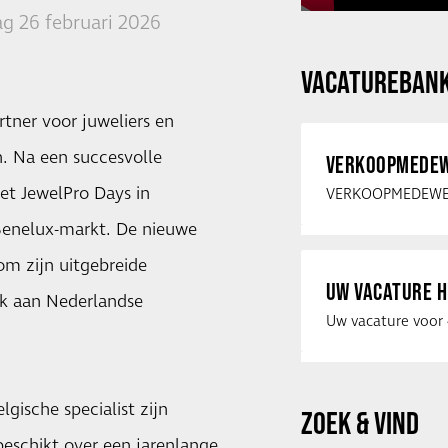
g 26 februari 2026
VACATUREBAN
tner voor juweliers en
n. Na een succesvolle
VERKOOPMEDEW
met JewelPro Days in
Benelux-markt. De nieuwe
m zijn uitgebreide
UW VACATURE H
ok aan Nederlandse
lgische specialist zijn
ZOEK & VIND
eschikt over een jarenlange