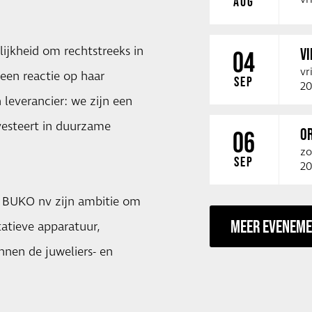
AUG
ijkheid om rechtstreeks in
V
04
vr
een reactie op haar
SEP
20
leverancier: we zijn een
vesteert in duurzame
O
06
”
zo
SEP
20
t BUKO nv zijn ambitie om
MEER EVENEM
tatieve apparatuur,
nen de juweliers- en