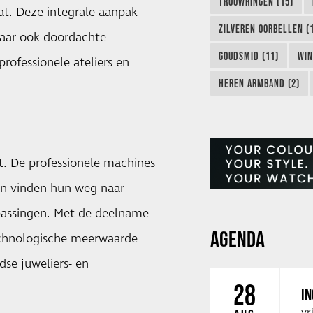
TROUWRINGEN (15)
at. Deze integrale aanpak
ZILVEREN OORBELLEN (
maar ook doordachte
GOUDSMID (11)
WIN
rofessionele ateliers en
HEREN ARMBAND (2)
kt. De professionele machines
en vinden hun weg naar
epassingen. Met de deelname
AGENDA
technologische meerwaarde
se juweliers- en
28
IN
vr