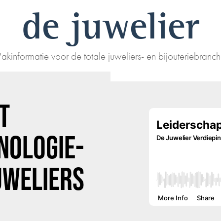
de juwelier
akinformatie voor de totale juweliers- en bijouteriebranc
T
NOLOGIE-
UWELIERS