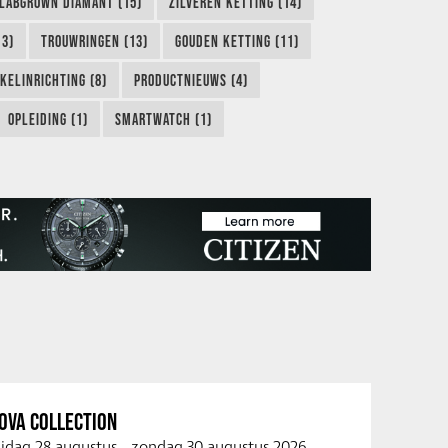
LABGROWN DIAMANT (15)
ZILVEREN KETTING (14)
13)
TROUWRINGEN (13)
GOUDEN KETTING (11)
KELINRICHTING (8)
PRODUCTNIEUWS (4)
OPLEIDING (1)
SMARTWATCH (1)
OVA COLLECTION
ijdag 28 augustus
-
zondag 30 augustus 2026