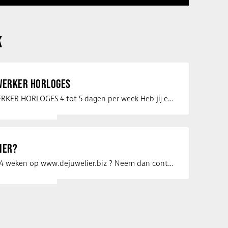
K
ERKER HORLOGES
VERKOOPMEDEWERKER HORLOGES 4 tot 5 dagen per week Heb jij een passie voor …
IER?
Uw vacature voor 4 weken op www.dejuwelier.biz ? Neem dan contact op met …