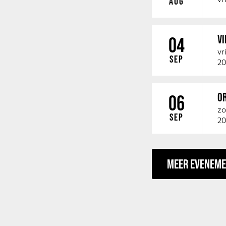
AUG
V
04
vr
SEP
20
O
06
zo
SEP
20
MEER EVENEM