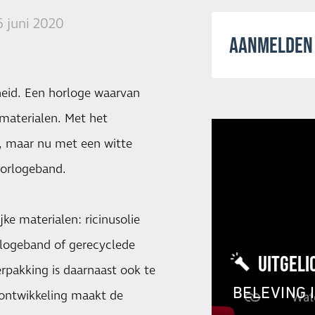
6 juni 2020
AANMELDEN 
eid. Een horloge waarvan
 materialen. Met het
n, maar nu met een witte
horlogeband.
ke materialen: ricinusolie
orlogeband of gerecyclede
UITGELI
rpakking is daarnaast ook te
BELEVING 
e ontwikkeling maakt de