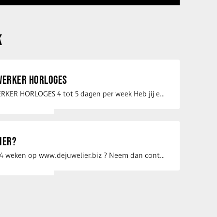
K
ERKER HORLOGES
VERKOOPMEDEWERKER HORLOGES 4 tot 5 dagen per week Heb jij een passie voor …
IER?
Uw vacature voor 4 weken op www.dejuwelier.biz ? Neem dan contact op met …