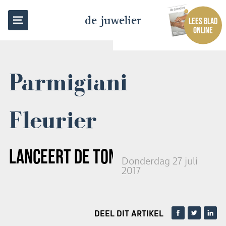
TERUG NAAR OVERZICHT
de juwelier
LEES BLAD
ONLINE
Parmigiani
Fleurier
LANCEERT DE
TONDA 1950 LUNE
Donderdag 27 juli
2017
DEEL DIT ARTIKEL