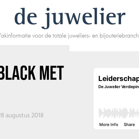
de juwelier
akinformatie voor de totale juweliers- en bijouteriebranc
 BLACK MET
28 augustus 2018