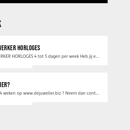
K
ERKER HORLOGES
VERKOOPMEDEWERKER HORLOGES 4 tot 5 dagen per week Heb jij een passie voor …
IER?
Uw vacature voor 4 weken op www.dejuwelier.biz ? Neem dan contact op met …