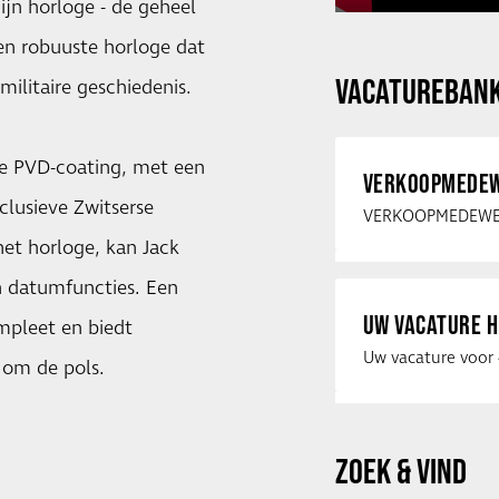
ijn horloge - de geheel
en robuuste horloge dat
VACATUREBAN
militaire geschiedenis.
te PVD-coating, met een
VERKOOPMEDEW
xclusieve Zwitserse
het horloge, kan Jack
n datumfuncties. Een
UW VACATURE H
mpleet en biedt
om de pols.
ZOEK & VIND