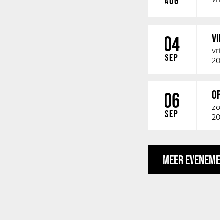
AUG
V
04
vr
SEP
20
O
06
zo
SEP
20
MEER EVENEM