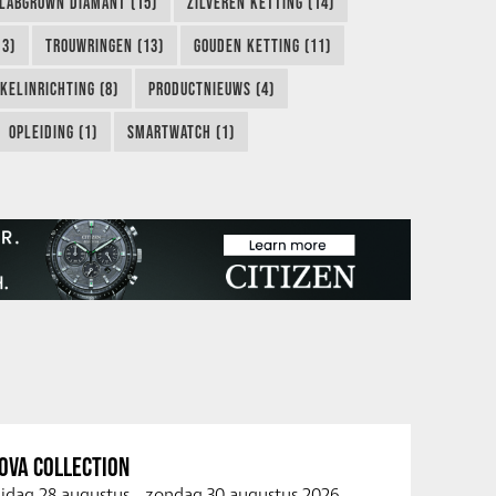
LABGROWN DIAMANT (15)
ZILVEREN KETTING (14)
13)
TROUWRINGEN (13)
GOUDEN KETTING (11)
KELINRICHTING (8)
PRODUCTNIEUWS (4)
OPLEIDING (1)
SMARTWATCH (1)
OVA COLLECTION
ijdag 28 augustus
-
zondag 30 augustus 2026