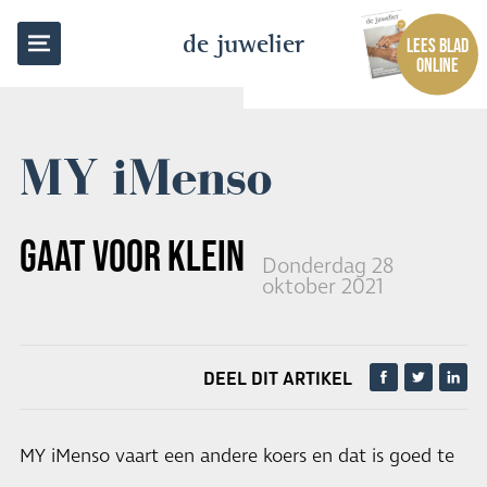
TERUG NAAR OVERZICHT
de juwelier
LEES BLAD
ONLINE
MY iMenso
GAAT VOOR KLEINER EN FIJNER
Donderdag 28
oktober 2021
DEEL DIT ARTIKEL
MY iMenso vaart een andere koers en dat is goed te