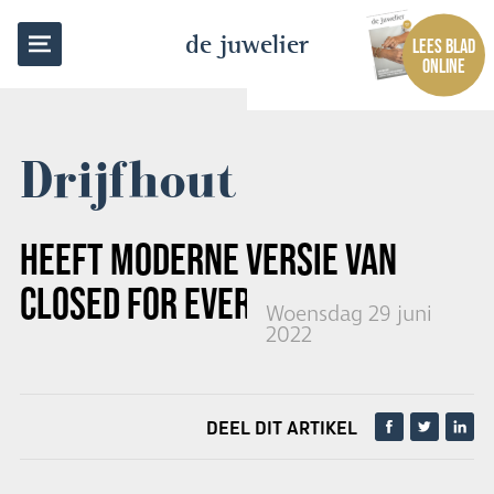
TERUG NAAR OVERZICHT
de juwelier
LEES BLAD
ONLINE
Drijfhout
HEEFT MODERNE VERSIE VAN
CLOSED FOR EVER ARMBANDEN
Woensdag 29 juni
2022
DEEL DIT ARTIKEL