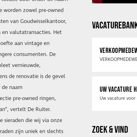
ie worden zowel pre-owned
sten van Goudwisselkantoor,
VACATUREBAN
 en valutatransacties. Het
oefte aan vintage en
VERKOOPMEDEW
jongere consumenten. De
pleet vernieuwde,
ns de renovatie is de gevel
r de naam
UW VACATURE H
ectie pre-owned ringen,
n”, vertelt De Ruiter.
e sieraden die wij via onze
ZOEK & VIND
aden zijn uniek en slechts