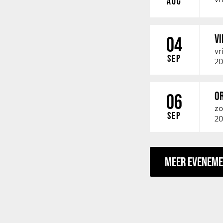
AUG
V
04
vr
SEP
20
O
06
zo
SEP
20
MEER EVENEM