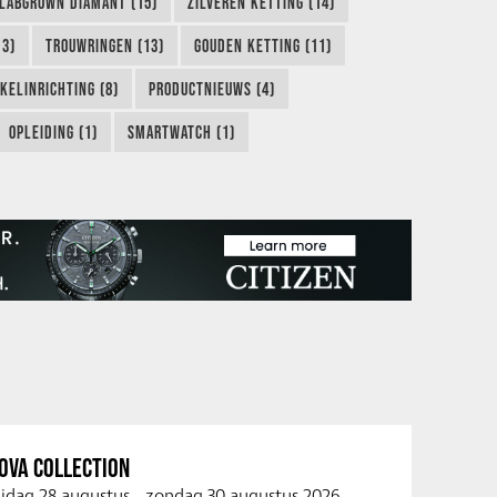
LABGROWN DIAMANT (15)
ZILVEREN KETTING (14)
13)
TROUWRINGEN (13)
GOUDEN KETTING (11)
KELINRICHTING (8)
PRODUCTNIEUWS (4)
OPLEIDING (1)
SMARTWATCH (1)
OVA COLLECTION
ijdag 28 augustus
-
zondag 30 augustus 2026