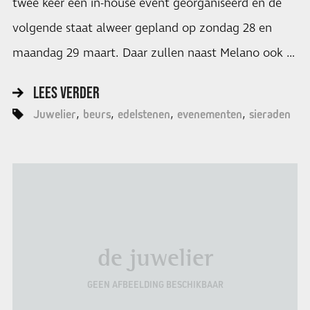
twee keer een in-house event georganiseerd en de
volgende staat alweer gepland op zondag 28 en
maandag 29 maart. Daar zullen naast Melano ook …
LEES VERDER
Juwelier
beurs
edelstenen
evenementen
sieraden
de juwelier
GEEN AFBEELDING BESCHIKBAAR