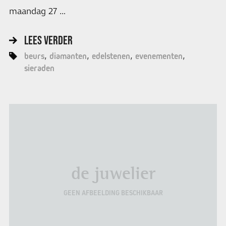
maandag 27 …
LEES VERDER
beurs
diamanten
edelstenen
evenementen
sieraden
de juwelier
GEEN AFBEELDING BESCHIKBAAR