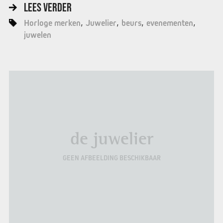
LEES VERDER
Horloge merken
Juwelier
beurs
evenementen
juwelen
de juwelier
GEEN AFBEELDING BESCHIKBAAR