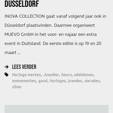
DÜSSELDORF
INOVA COLLECTION gaat vanaf volgend jaar ook in
Düsseldorf plaatsvinden. Daarmee organiseert
MUEVO GmbH in het voor- en najaar een extra
event in Duitsland. De eerste editie is op 19 en 20
maart …
LEES VERDER
Horloge merken
Juwelier
beurs
edelstenen
evenementen
goud
horloges
juwelen
sieraden
zilver