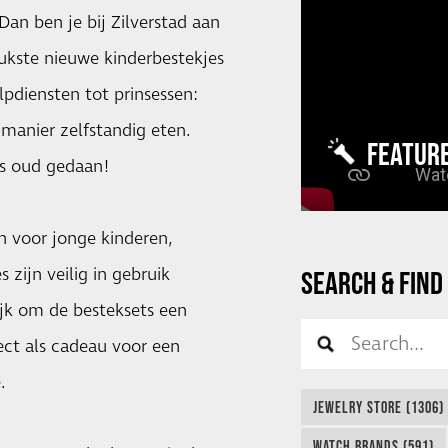
an ben je bij Zilverstad aan
eukste nieuwe kinderbestekjes
lpdiensten tot prinsessen:
 manier zelfstandig eten.
FEATUR
is oud gedaan!
n voor jonge kinderen,
zijn veilig in gebruik
SEARCH & FIND
ijk om de besteksets een
ect als cadeau voor een
.
JEWELRY STORE (1306)
WATCH BRANDS (591)