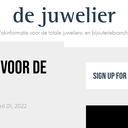
de juwelier
akinformatie voor de totale juweliers- en bijouteriebranc
 VOOR DE
SIGN UP FO
ril 01, 2022