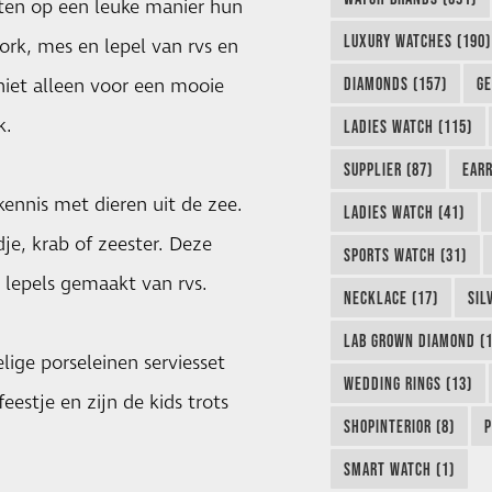
sten op een leuke manier hun
LUXURY WATCHES (190)
vork, mes en lepel van rvs en
 niet alleen voor een mooie
DIAMONDS (157)
GE
k.
LADIES WATCH (115)
SUPPLIER (87)
EARR
ennis met dieren uit de zee.
LADIES WATCH (41)
je, krab of zeester. Deze
SPORTS WATCH (31)
e lepels gemaakt van rvs.
NECKLACE (17)
SIL
LAB GROWN DIAMOND (1
lige porseleinen serviesset
WEDDING RINGS (13)
estje en zijn de kids trots
SHOPINTERIOR (8)
P
SMART WATCH (1)