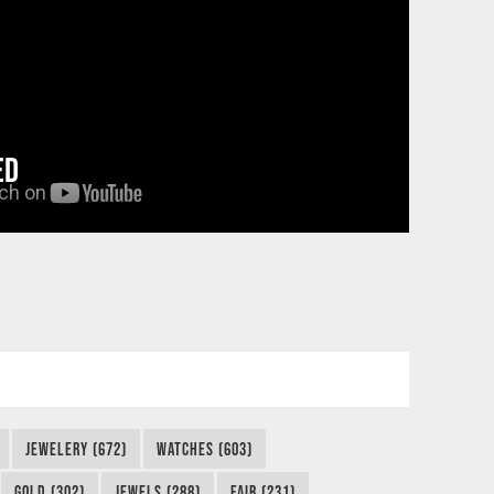
ED
JEWELERY (672)
WATCHES (603)
GOLD (302)
JEWELS (288)
FAIR (231)