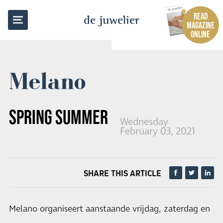
BACK TO OVERVIEW
READ
de juwelier
MAGAZINE
ONLINE
Melano
SPRING SUMMER '21 EVENT
Wednesday
February 03, 2021
SHARE THIS ARTICLE
Melano organiseert aanstaande vrijdag, zaterdag en