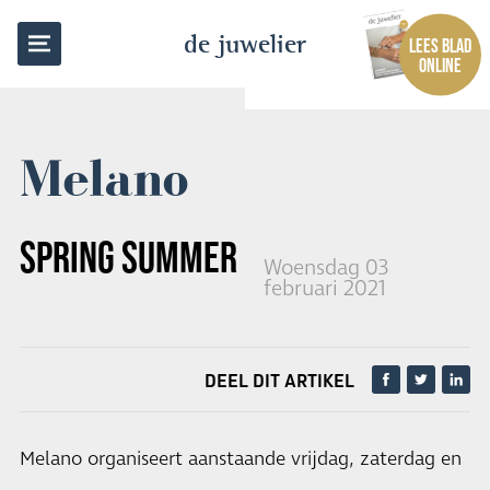
TERUG NAAR OVERZICHT
de juwelier
LEES BLAD
ONLINE
Melano
SPRING SUMMER '21 EVENT
Woensdag 03
februari 2021
DEEL DIT ARTIKEL
Melano organiseert aanstaande vrijdag, zaterdag en