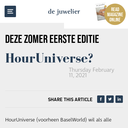
BACK TO OVERVIEW
READ
de juwelier
MAGAZINE
ONLINE
DEZE ZOMER EERSTE EDITIE
HourUniverse?
Thursday February
11, 2021
SHARE THIS ARTICLE
HourUniverse (voorheen BaselWorld) wil als alle