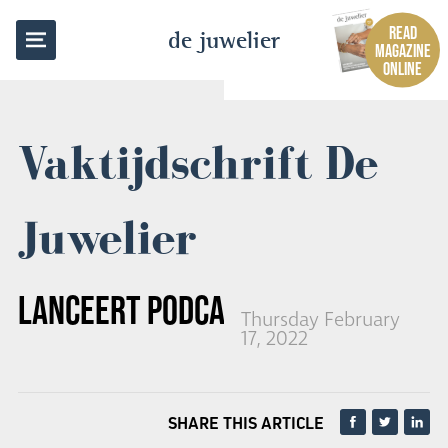
BACK TO OVERVIEW
READ
de juwelier
MAGAZINE
ONLINE
Vaktijdschrift De
Juwelier
LANCEERT PODCAST
Thursday February
17, 2022
SHARE THIS ARTICLE