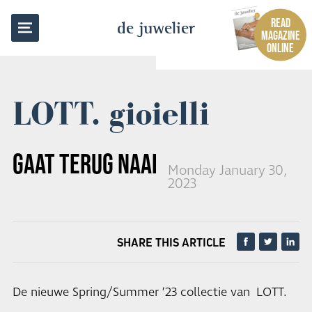
BACK TO OVERVIEW
READ
de juwelier
MAGAZINE
ONLINE
LOTT. gioielli
GAAT TERUG NAAR HAAR ROOTS
Monday January 30,
2023
SHARE THIS ARTICLE
De nieuwe Spring/Summer ’23 collectie van LOTT.